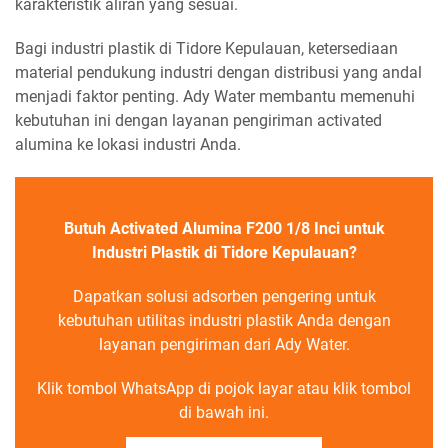
karakteristik aliran yang sesuai.
Bagi industri plastik di Tidore Kepulauan, ketersediaan
material pendukung industri dengan distribusi yang andal
menjadi faktor penting. Ady Water membantu memenuhi
kebutuhan ini dengan layanan pengiriman activated
alumina ke lokasi industri Anda.
Butuh Activated Alumina F200 1/8 Inci untuk
Industri Plastik di Tidore Kepulauan?
Dapatkan solusi adsorben pengering untuk
kebutuhan utilitas industri plastik Anda dengan
layanan pengiriman dari Ady Water.
Klik tombol WhatsApp di pojok layar atau klik tombol
di bawah ini.